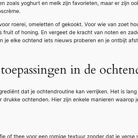
n zoals yoghurt en melk zijn favorieten, maar er zijn oo
oscrème.
 voor roerei, omeletten of gekookt. Voor wie van zoet ho
s fruit of honing. En vergeet de kracht van noten en za
n je elke ochtend iets nieuws proberen en je ontbijt af
 toepassingen in de ochten
grediënt dat je ochtendroutine kan verrijken. Het is la
 drukke ochtenden. Hier zijn enkele manieren waarop je 
ie of thee voor een romige textuur zonder dat je verse 