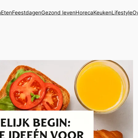
n
Eten
Feestdagen
Gezond leven
Horeca
Keuken
Lifestyle
Ov