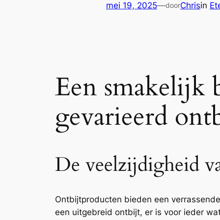
mei 19, 2025
—
Chris
in
Et
door
Een smakelijk 
gevarieerd ontb
De veelzijdigheid v
Ontbijtproducten bieden een verrassende 
een uitgebreid ontbijt, er is voor ieder 