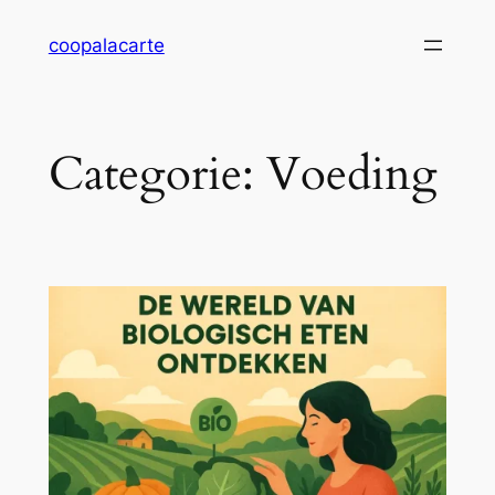
Ga
coopalacarte
naar
de
inhoud
Categorie:
Voeding