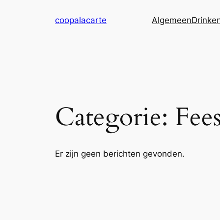
Ga
coopalacarte
Algemeen
Drinke
naar
de
inhoud
Categorie:
Fee
Er zijn geen berichten gevonden.