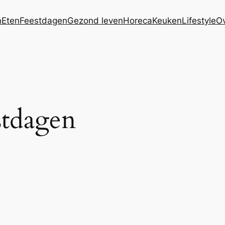
n
Eten
Feestdagen
Gezond leven
Horeca
Keuken
Lifestyle
Ov
stdagen