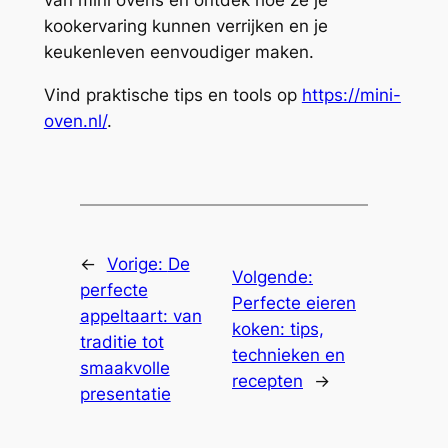
van mini ovens en ontdek hoe ze je
kookervaring kunnen verrijken en je
keukenleven eenvoudiger maken.
Vind praktische tips en tools op
https://mini-
oven.nl/
.
←
Vorige:
De
Volgende:
perfecte
Perfecte eieren
appeltaart: van
koken: tips,
traditie tot
technieken en
smaakvolle
recepten
→
presentatie