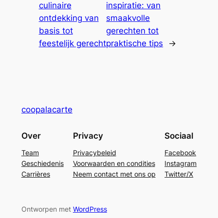
culinaire
inspiratie: van
ontdekking van
smaakvolle
basis tot
gerechten tot
feestelijk gerecht
praktische tips
→
coopalacarte
Over
Privacy
Sociaal
Team
Privacybeleid
Facebook
Geschiedenis
Voorwaarden en condities
Instagram
Carrières
Neem contact met ons op
Twitter/X
Ontworpen met
WordPress