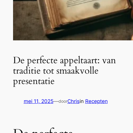
De perfecte appeltaart: van
traditie tot smaakvolle
presentatie
mei 11, 2025
—
Chris
in
Recepten
door