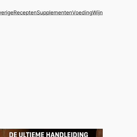
erige
Recepten
Supplementen
Voeding
Wijn