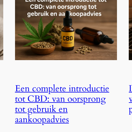
Een complete introductie
tot CBD: van oorsprong
tot gebruik en
aankoopadvies