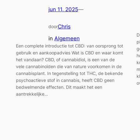
jun 11, 2025
—
Chris
door
D
in
Algemeen
p
Een complete introductie tot CBD: van oorsprong tot
g
gebruik en aankoopadvies Wat is CBD en waar komt
h
het vandaan? CBD, of cannabidiol, is een van de
k
vele cannabinoïden die van nature voorkomen in de
m
cannabisplant. In tegenstelling tot THC, de bekende
k
psychoactieve stof in cannabis, heeft CBD geen
o
bedwelmende effecten. Dit maakt het een
aantrekkelijke…