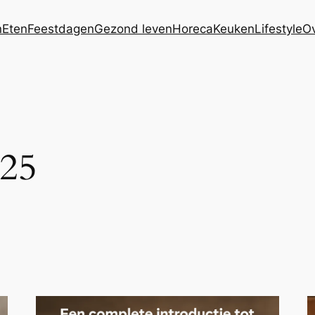
n
Eten
Feestdagen
Gezond leven
Horeca
Keuken
Lifestyle
Ov
025